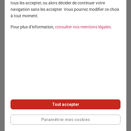
tous les accepter, ou alors décider de continuer votre
navigation sans les accepter. Vous pourrez modifier ce choix
à tout moment.
QUI SOMMES-NOUS ?
SERVICES EN LIGNE
Pour plus d’information,
consulter nos mentions légales
.
Nous connaître
Nos services digitaux
ACTUALITÉS
Les équipes
Nos actualités
NOS OFFRES
GWS
Partenaires CGP
Generali Wealth Solutions
CONTACT
Partenaires bancaires
Nous contacter
et gestionnaires privés
Partenaires internet
Offre financière
NOMINEO
Tout accepter
89 RUE TAITBOUT
Suivez-nous sur LinkedIn
Paramétrer mes cookies
75009 PARIS