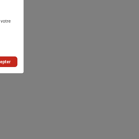
 votre
epter