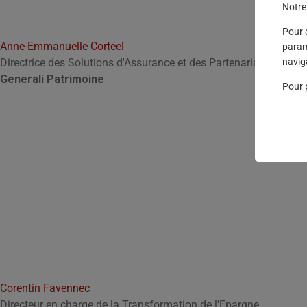
Notre 
Pour 
Anne-Emmanuelle Corteel
param
navig
Directrice des Solutions d'Assurance et des Partenariats CGP
Generali Patrimoine
Pour 
Corentin Favennec
Directeur en charge de la Transformation de l'Epargne