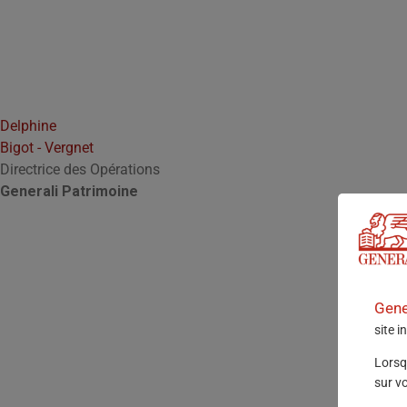
Delphine
Bigot - Vergnet
Directrice des Opérations
Generali Patrimoine
Gene
site i
Lorsq
sur v