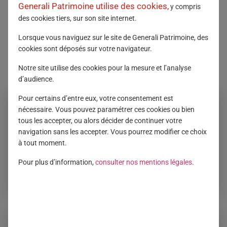
Generali Patrimoine utilise des cookies,
y compris
A cela s’ajoute un ensemble d’options de gestion pour
des cookies tiers, sur son site internet.
piloter le contrat et orienter l’épargne pour qu’elle
s’adapte aux besoins de chaque client.
Lorsque vous naviguez sur le site de Generali Patrimoine, des
cookies sont déposés sur votre navigateur.
Document non
contractuel
à
titre
informatif.
Notre site utilise des cookies pour la mesure et l’analyse
L’essentiel d’Octuor
d’audience.
Pour certains d’entre eux, votre consentement est
nécessaire. Vous pouvez paramétrer ces cookies ou bien
tous les accepter, ou alors décider de continuer votre
navigation sans les accepter. Vous pourrez modifier ce choix
Un mécanisme de
Une offre financière large
à tout moment.
participation aux
et diversifiée
Pour plus d’information,
consulter nos mentions légales
.
bénéfices différée
avantageux