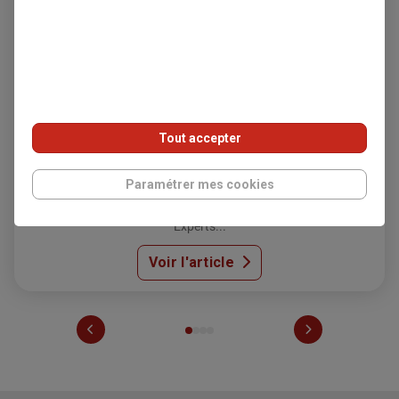
Événement partenaires CGP : Clubs
Experts 2026
Tout accepter
13/07/2026
Paramétrer mes cookies
En juin 2026, nous avons donné rendez-vous à nos
partenaires CGP à l’occasion de trois Clubs
Experts...
Voir l'article