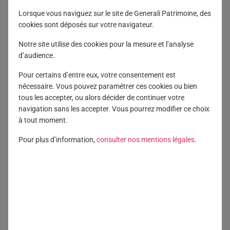
Mandat by Generali Wealth Solutions
« ,
Lorsque vous naviguez sur le site de Generali Patrimoine, des
Gwenola Le Maire
, Spécialiste des Solutions
cookies sont déposés sur votre navigateur.
Patrimoniales et
Ibrahim Al Khalil
, Responsable de la
Gestion Sous Mandat reviennent sur les événements
Notre site utilise des cookies pour la mesure et l’analyse
marquants de l’année 2025, les perspectives pour
d’audience.
l’année à venir ainsi que leur positionnement stratégique
Pour certains d’entre eux, votre consentement est
sur la Gestion Sous Mandat.
nécessaire. Vous pouvez paramétrer ces cookies ou bien
tous les accepter, ou alors décider de continuer votre
Au programme
:
navigation sans les accepter. Vous pourrez modifier ce choix
à tout moment.
– Droit de douane et volatilité
– Chute du dollar
Pour plus d’information,
consulter nos mentions légales
.
– Tendances pour 2026