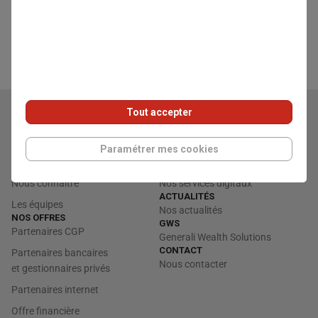
Tout accepter
Paramétrer mes cookies
QUI SOMMES-NOUS ?
SERVICES EN LIGNE
Nous connaître
Nos services digitaux
ACTUALITÉS
Les équipes
Nos actualités
NOS OFFRES
GWS
Partenaires CGP
Generali Wealth Solutions
CONTACT
Partenaires bancaires
Nous contacter
et gestionnaires privés
Partenaires internet
Offre financière