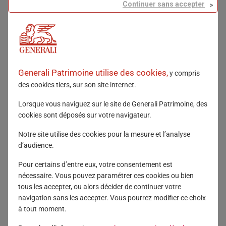
Continuer sans accepter
Cette édition s’est tenue dans un cadre d’exception, face
à la Cathédrale Notre-Dame de Reims, mettant à
l’honneur l’excellence du savoir-faire français.
Generali Patrimoine utilise des cookies,
L’évènement a débuté par une intervention des équipes
y compris
de Generali Patrimoine, au cours de laquelle
Hugues
des cookies tiers, sur son site internet.
Aubry, Membre du Comité exécutif de Generali
Lorsque vous naviguez sur le site de Generali Patrimoine, des
France, en charge du Marché Épargne et Gestion, et
cookies sont déposés sur votre navigateur.
Corentin Favennec, Directeur des partenariats, ont
Notre site utilise des cookies pour la mesure et l’analyse
partagé les actualités marché, les orientations
d’audience.
stratégiques du groupe ainsi que les perspectives
de développement pour les années à venir.
Pour certains d’entre eux, votre consentement est
nécessaire. Vous pouvez paramétrer ces cookies ou bien
Cette conférence a été suivie de deux tables rondes avec
tous les accepter, ou alors décider de continuer votre
nos Partenaires Assets Managers Privilégiés, animées
navigation sans les accepter. Vous pourrez modifier ce choix
par les équipes Grands Comptes, autour de deux
à tout moment.
thématiques clés :