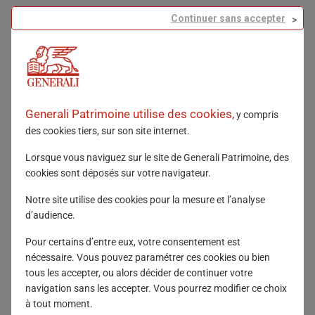
Haut lieu de la mode et de l’orfèvrerie, la place
Continuer sans accepter
Vendôme rayonne depuis des siècles par
l’excellence des artisans qu’elle abrite.
C’est dans ce lieu emblématique que s’est tenue la
soirée, au cœur de l’hôtel d’Évreux. Célèbre pour son
architecture classique, le bâtiment a également
Generali Patrimoine utilise des cookies,
y compris
marqué l’histoire économique parisienne, ayant
des cookies tiers, sur son site internet.
appartenu pendant plus d’un siècle au Crédit
Foncier de France.
Lorsque vous naviguez sur le site de Generali Patrimoine, des
cookies sont déposés sur votre navigateur.
Notre site utilise des cookies pour la mesure et l’analyse
d’audience.
Pour certains d’entre eux, votre consentement est
nécessaire. Vous pouvez paramétrer ces cookies ou bien
tous les accepter, ou alors décider de continuer votre
navigation sans les accepter. Vous pourrez modifier ce choix
à tout moment.