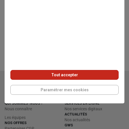
Visionnez le nouvel épisode de Focus gestion Sous
Mandat by Generali Wealth Solutions
Voir l'article
Tout accepter
Paramétrer mes cookies
QUI SOMMES-NOUS ?
SERVICES EN LIGNE
Nous connaître
Nos services digitaux
ACTUALITÉS
Les équipes
Nos actualités
NOS OFFRES
GWS
Partenaires CGP